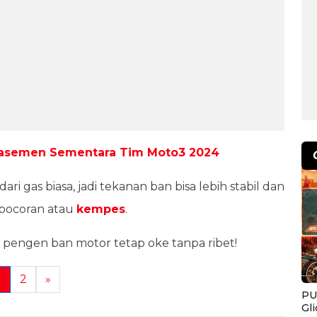
Klasemen Sementara Tim Moto3 2024
ari gas biasa, jadi tekanan ban bisa lebih stabil dan
kebocoran atau
kempes
.
ng pengen ban motor tetap oke tanpa ribet!
1
2
»
PU
Gl