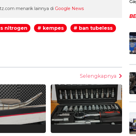
Ga
z.com menarik lainnya di
Google News
BE
s nitrogen
# kempes
# ban tubeless
egram
Selengkapnya