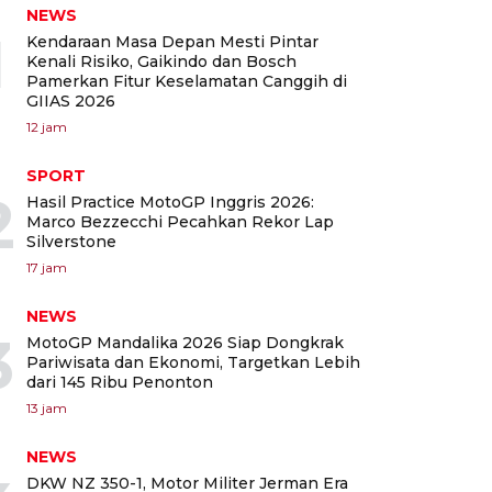
NEWS
1
Kendaraan Masa Depan Mesti Pintar
Kenali Risiko, Gaikindo dan Bosch
Pamerkan Fitur Keselamatan Canggih di
GIIAS 2026
12 jam
SPORT
2
Hasil Practice MotoGP Inggris 2026:
Marco Bezzecchi Pecahkan Rekor Lap
Silverstone
17 jam
NEWS
3
MotoGP Mandalika 2026 Siap Dongkrak
Pariwisata dan Ekonomi, Targetkan Lebih
dari 145 Ribu Penonton
13 jam
NEWS
DKW NZ 350-1, Motor Militer Jerman Era