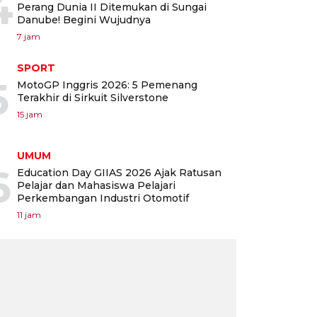
4
Perang Dunia II Ditemukan di Sungai
Danube! Begini Wujudnya
7 jam
SPORT
5
MotoGP Inggris 2026: 5 Pemenang
Terakhir di Sirkuit Silverstone
15 jam
UMUM
6
Education Day GIIAS 2026 Ajak Ratusan
Pelajar dan Mahasiswa Pelajari
Perkembangan Industri Otomotif
11 jam