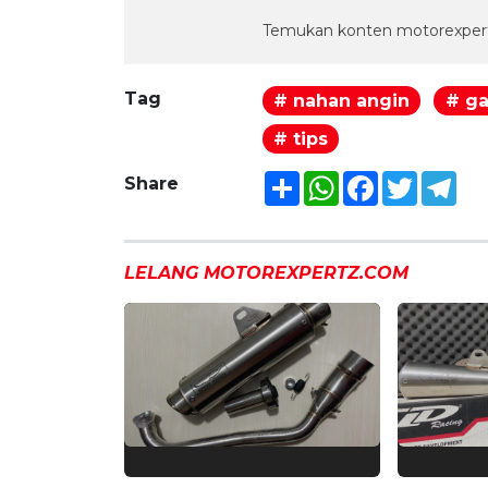
Temukan konten motorexpert
Tag
# nahan angin
# ga
# tips
Share
WhatsApp
Facebook
Twitter
Tel
Share
LELANG MOTOREXPERTZ.COM