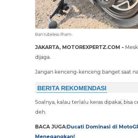
Ban tubeless-Ilham-
JAKARTA, MOTOREXPERTZ.COM -
Mesk
dijaga.
Jangan kenceng-kenceng banget saat nai
Soalnya, kalau terlalu keras dipakai, bisa
deh.
BACA JUGA:
Ducati Dominasi di MotoGP 
Menegangkan!