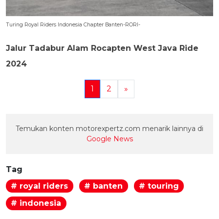
Turing Royal Riders Indonesia Chapter Banten-RORI-
Jalur Tadabur Alam Rocapten West Java Ride
2024
1
2
»
Temukan konten motorexpertz.com menarik lainnya di
Google News
Tag
# royal riders
# banten
# touring
# indonesia