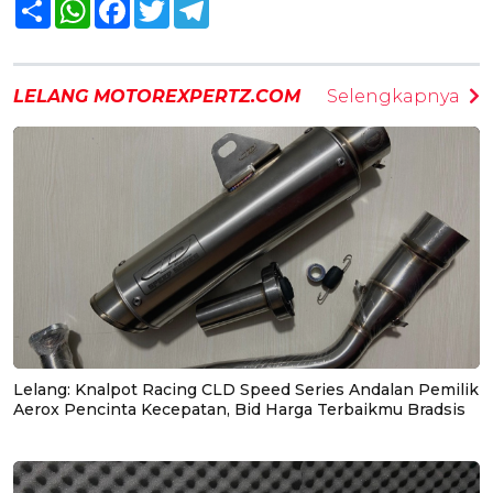
Share
WhatsApp
Facebook
Twitter
Telegram
LELANG MOTOREXPERTZ.COM
Selengkapnya
Lelang: Knalpot Racing CLD Speed Series Andalan Pemilik
Aerox Pencinta Kecepatan, Bid Harga Terbaikmu Bradsis