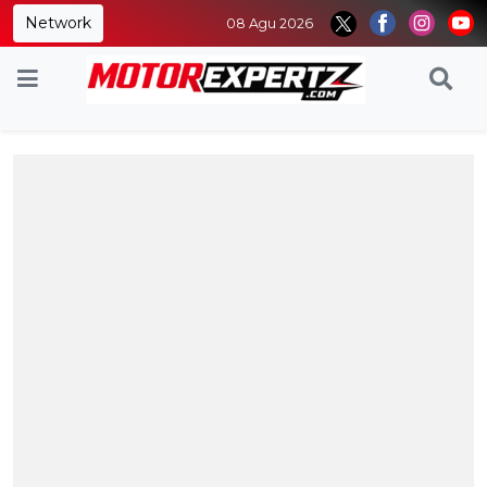
Network
08 Agu 2026