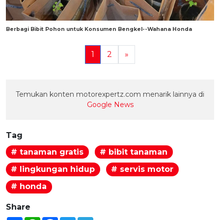
Berbagi Bibit Pohon untuk Konsumen Bengkel--Wahana Honda
1
2
»
Temukan konten motorexpertz.com menarik lainnya di
Google News
Tag
# tanaman gratis
# bibit tanaman
# lingkungan hidup
# servis motor
# honda
Share