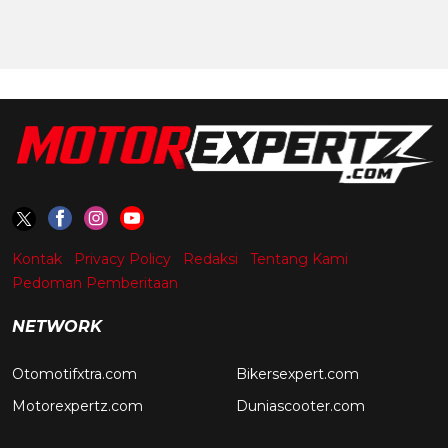
Kontak
Privacy Policy
Redaksi
Tentang Kami
Pedoman Pemberitaan
NETWORK
Otomotifxtra.com
Bikersexpert.com
Motorexpertz.com
Duniascooter.com