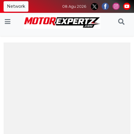
Network
08 Agu 2026