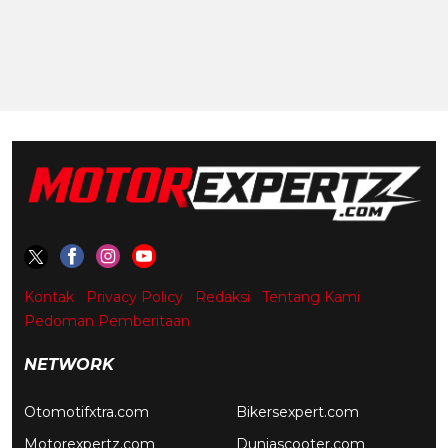
Kontak
Privacy Policy
Redaksi
Tentang Kami
Pedoman Pemberitaan
NETWORK
Otomotifxtra.com
Bikersexpert.com
Motorexpertz.com
Duniascooter.com