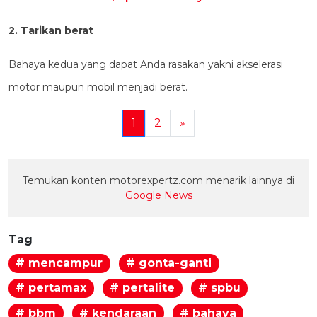
2. Tarikan berat
Bahaya kedua yang dapat Anda rasakan yakni akselerasi
motor maupun mobil menjadi berat.
1
2
»
Temukan konten motorexpertz.com menarik lainnya di
Google News
Tag
# mencampur
# gonta-ganti
# pertamax
# pertalite
# spbu
# bbm
# kendaraan
# bahaya