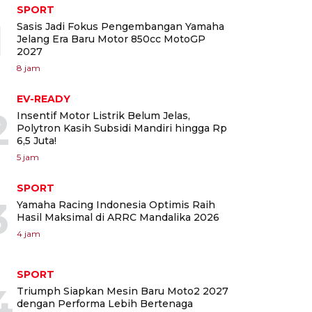
SPORT
1
Sasis Jadi Fokus Pengembangan Yamaha
Jelang Era Baru Motor 850cc MotoGP
2027
8 jam
EV-READY
2
Insentif Motor Listrik Belum Jelas,
Polytron Kasih Subsidi Mandiri hingga Rp
6,5 Juta!
5 jam
SPORT
3
Yamaha Racing Indonesia Optimis Raih
Hasil Maksimal di ARRC Mandalika 2026
4 jam
SPORT
4
Triumph Siapkan Mesin Baru Moto2 2027
dengan Performa Lebih Bertenaga