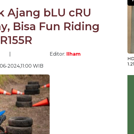
ik Ajang bLU cRU
y, Bisa Fun Riding
R155R
|
Editor:
Ilham
HD
1.2
06-2024,11:00 WIB