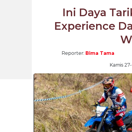
Ini Daya Tar
Experience Da
W
Reporter:
Bima Tama
Kamis 27-