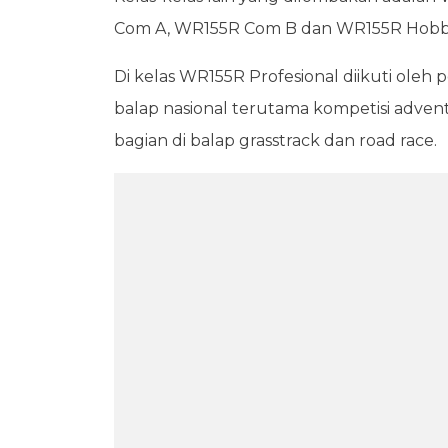
Com A, WR155R Com B dan WR155R Hobb
Di kelas WR155R Profesional diikuti oleh
balap nasional terutama kompetisi adven
bagian di balap grasstrack dan road race.