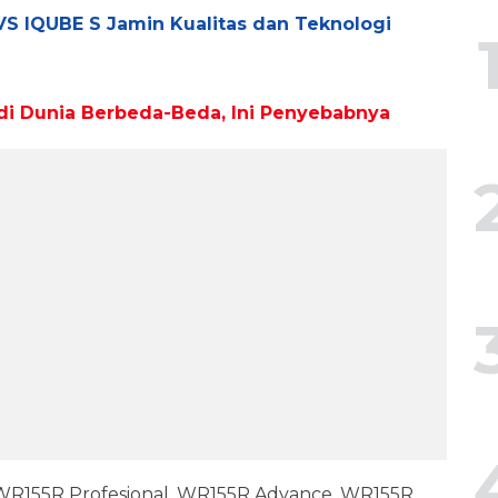
TVS IQUBE S Jamin Kualitas dan Teknologi
k di Dunia Berbeda-Beda, Ini Penyebabnya
h WR155R Profesional, WR155R Advance, WR155R