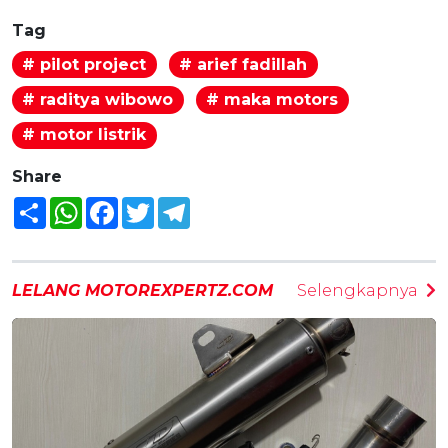
Tag
# pilot project
# arief fadillah
# raditya wibowo
# maka motors
# motor listrik
Share
Share
WhatsApp
Facebook
Twitter
Telegram
LELANG MOTOREXPERTZ.COM
Selengkapnya