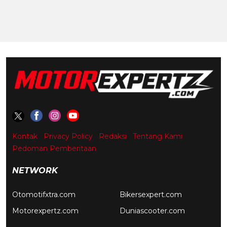
Kontak
Privacy Policy
Redaksi
Tentang Kami
Pedoman Pemberitaan
NETWORK
Otomotifxtra.com
Bikersexpert.com
Motorexpertz.com
Duniascooter.com