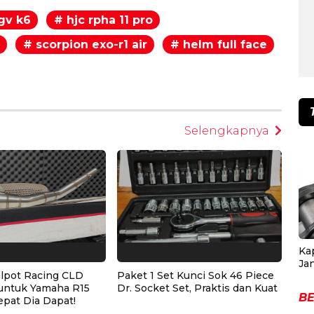
gv k6
# hjc rpha 11 pro
x
# scorpion exo-r1 air
# helm full face
egram
Selengkapnya
Ka
Ja
alpot Racing CLD
Paket 1 Set Kunci Sok 46 Piece
untuk Yamaha R15
Dr. Socket Set, Praktis dan Kuat
BE
epat Dia Dapat!