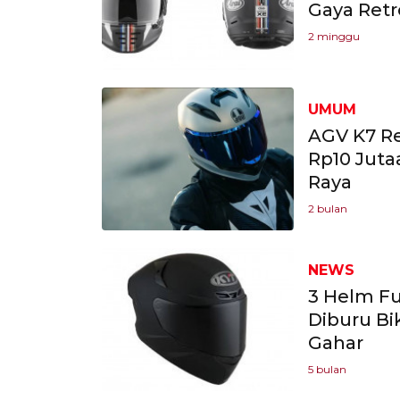
Gaya Retr
2 minggu
UMUM
AGV K7 Re
Rp10 Juta
Raya
2 bulan
NEWS
3 Helm Fu
Diburu Bi
Gahar
5 bulan