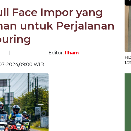
ull Face Impor yang
an untuk Perjalanan
ouring
|
Editor:
Ilham
HD
1.2
07-2024,09:00 WIB