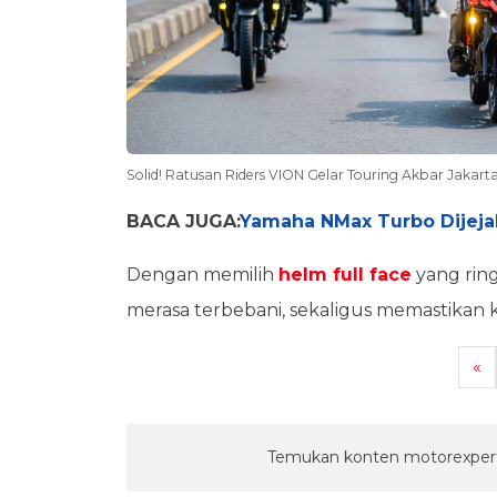
Solid! Ratusan Riders VION Gelar Touring Akbar Jakart
BACA JUGA:
Yamaha NMax Turbo Dijejal
Dengan memilih
helm full face
yang ring
merasa terbebani, sekaligus memastikan k
«
Temukan konten motorexpert