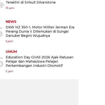
4
Terakhir di Sirkuit Silverstone
13 jam
NEWS
5
DKW NZ 350-1, Motor Militer Jerman Era
Perang Dunia II Ditemukan di Sungai
Danube! Begini Wujudnya
5 jam
UMUM
6
Education Day GIIAS 2026 Ajak Ratusan
Pelajar dan Mahasiswa Pelajari
Perkembangan Industri Otomotif
9 jam