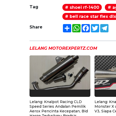
Tag
# shoei rf-1400
# a
# bell race star flex dl
Share
WhatsApp
Facebook
Twitter
Tel
Share
LELANG MOTOREXPERTZ.COM
Lelang: Knalpot Racing CLD
Lelang: Kn
Speed Series Andalan Pemilik
Monster X 
Aerox Pencinta Kecepatan, Bid
V3, Siapa C
Harga Terbaikmu Bradsis