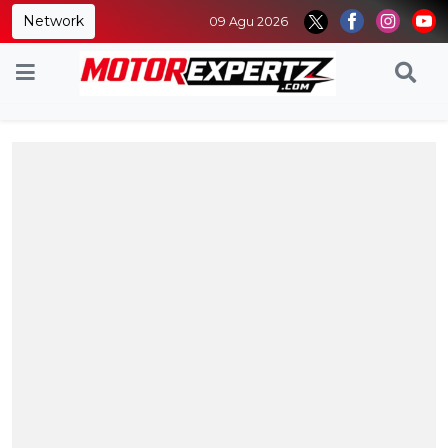
Network
09 Agu 2026