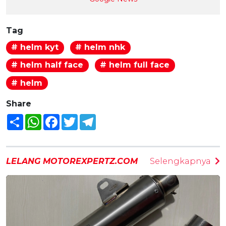
Tag
# helm kyt
# helm nhk
# helm half face
# helm full face
# helm
Share
Share
WhatsApp
Facebook
Twitter
Telegram
LELANG MOTOREXPERTZ.COM
Selengkapnya