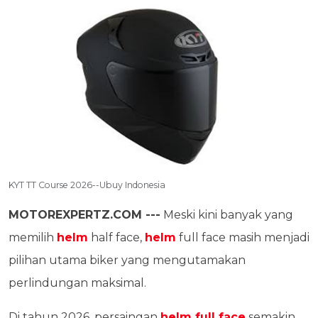
KYT TT Course 2026--Ubuy Indonesia
MOTOREXPERTZ.COM ---
Meski kini banyak yang
memilih
helm
half face,
helm
full face masih menjadi
pilihan utama biker yang mengutamakan
perlindungan maksimal.
Di tahun 2026, persaingan
helm full face
semakin