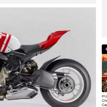
PU
Gl
Ga