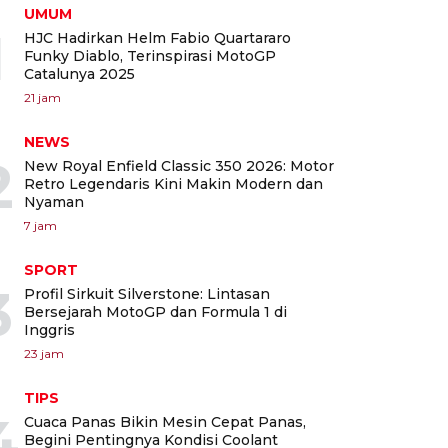
UMUM
1
HJC Hadirkan Helm Fabio Quartararo
Funky Diablo, Terinspirasi MotoGP
Catalunya 2025
21 jam
NEWS
2
New Royal Enfield Classic 350 2026: Motor
Retro Legendaris Kini Makin Modern dan
Nyaman
7 jam
SPORT
3
Profil Sirkuit Silverstone: Lintasan
Bersejarah MotoGP dan Formula 1 di
Inggris
23 jam
TIPS
4
Cuaca Panas Bikin Mesin Cepat Panas,
Begini Pentingnya Kondisi Coolant