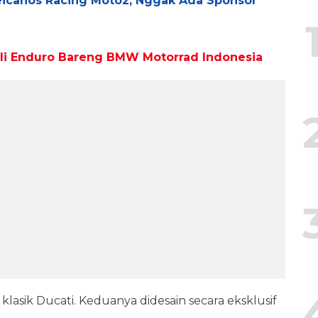
icanos Racing Moto2, Nggak Ada Sponsor
 Oli Enduro Bareng BMW Motorrad Indonesia
 klasik Ducati. Keduanya didesain secara eksklusif