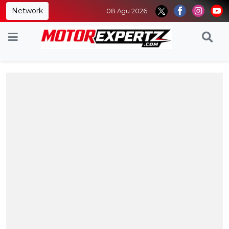
Network
08 Agu 2026