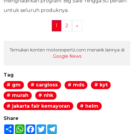
menghadirkan program 'Big Sale' hingga 50 persen
untuk seluruh produknya.
1
2
»
Temukan konten motorexpertz.com menarik lainnya di
Google News
Tag
# gm
# cargloss
# mds
# kyt
# murah
# nhk
# jakarta fair kemayoran
# helm
Share
Share
WhatsApp
Facebook
Twitter
Telegram