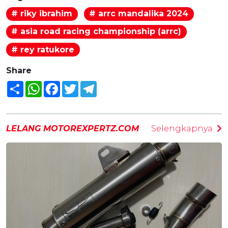
# riky ibrahim
# arrc mandalika 2024
# asia road racing championship (arrc)
# rey ratukore
Share
Share
WhatsApp
Facebook
Twitter
Telegram
LELANG MOTOREXPERTZ.COM
Selengkapnya