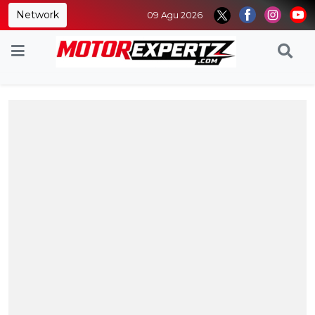
Network
09 Agu 2026