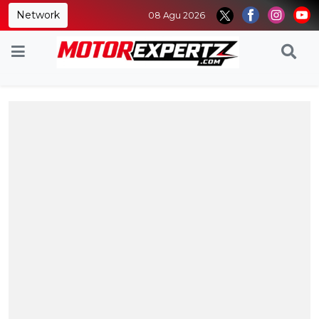
Network
08 Agu 2026