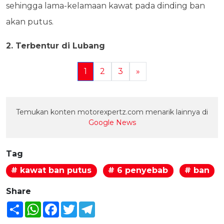
sehingga lama-kelamaan kawat pada dinding ban
akan putus.
2. Terbentur di Lubang
1
2
3
»
Temukan konten motorexpertz.com menarik lainnya di
Google News
Tag
# kawat ban putus
# 6 penyebab
# ban
Share
Share
WhatsApp
Facebook
Twitter
Telegram