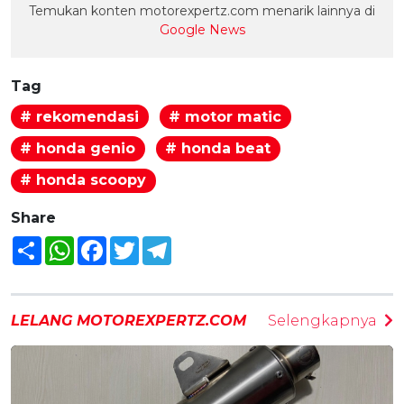
Temukan konten motorexpertz.com menarik lainnya di
Google News
Tag
# rekomendasi
# motor matic
# honda genio
# honda beat
# honda scoopy
Share
Share
WhatsApp
Facebook
Twitter
Telegram
LELANG MOTOREXPERTZ.COM
Selengkapnya