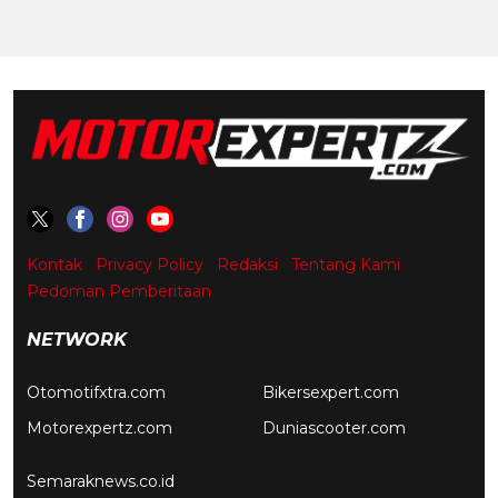
Kontak
Privacy Policy
Redaksi
Tentang Kami
Pedoman Pemberitaan
NETWORK
Otomotifxtra.com
Bikersexpert.com
Motorexpertz.com
Duniascooter.com
Semaraknews.co.id