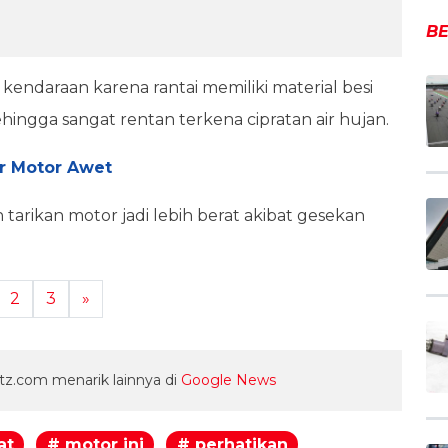
BE
ai kendaraan karena rantai memiliki material besi
hingga sangat rentan terkena cipratan air hujan.
er Motor Awet
tarikan motor jadi lebih berat akibat gesekan
2
3
»
z.com menarik lainnya di
Google News
at
# motor ini
# perhatikan