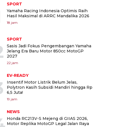
SPORT
1
Yamaha Racing Indonesia Optimis Raih
Hasil Maksimal di ARRC Mandalika 2026
18 jam
SPORT
2
Sasis Jadi Fokus Pengembangan Yamaha
Jelang Era Baru Motor 850cc MotoGP
2027
22 jam
EV-READY
3
Insentif Motor Listrik Belum Jelas,
Polytron Kasih Subsidi Mandiri hingga Rp
6,5 Juta!
19 jam
NEWS
4
Honda RC213V-S Mejeng di GIIAS 2026,
Motor Replika MotoGP Legal Jalan Raya