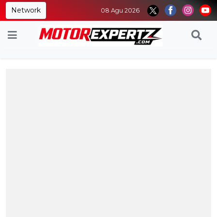
Network
08 Agu 2026