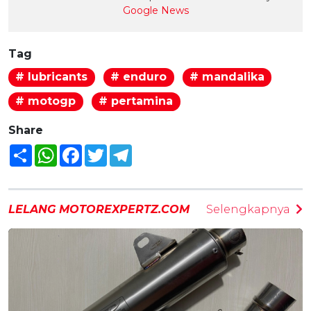
Google News
Tag
# lubricants
# enduro
# mandalika
# motogp
# pertamina
Share
Share
WhatsApp
Facebook
Twitter
Telegram
LELANG MOTOREXPERTZ.COM
Selengkapnya