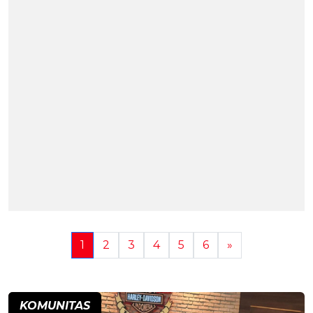
1
2
3
4
5
6
»
KOMUNITAS