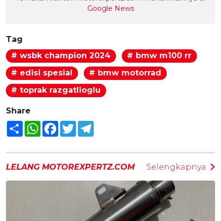
Google News
Tag
# wsbk champion 2024
# bmw m100 rr
# edisi spesial
# bmw motorrad
# toprak razgatlioglu
Share
Share
WhatsApp
Facebook
Twitter
Telegram
LELANG MOTOREXPERTZ.COM
Selengkapnya