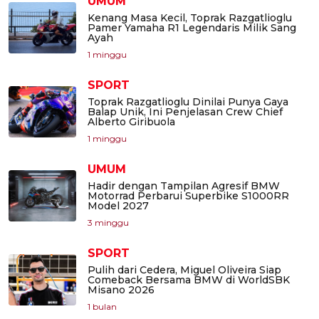
UMUM
Kenang Masa Kecil, Toprak Razgatlioglu
Pamer Yamaha R1 Legendaris Milik Sang
Ayah
1 minggu
SPORT
Toprak Razgatlioglu Dinilai Punya Gaya
Balap Unik, Ini Penjelasan Crew Chief
Alberto Giribuola
1 minggu
UMUM
Hadir dengan Tampilan Agresif BMW
Motorrad Perbarui Superbike S1000RR
Model 2027
3 minggu
SPORT
Pulih dari Cedera, Miguel Oliveira Siap
Comeback Bersama BMW di WorldSBK
Misano 2026
1 bulan