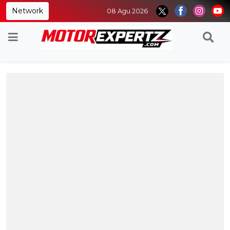
Network
08 Agu 2026