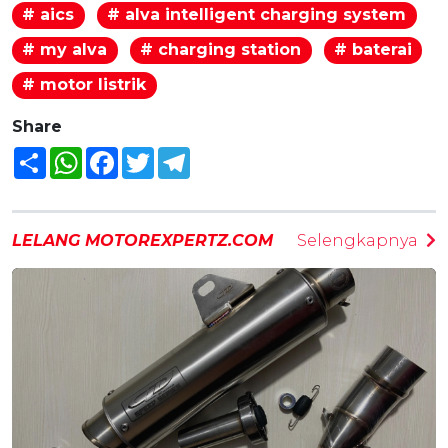
# aics
# alva intelligent charging system
# my alva
# charging station
# baterai
# motor listrik
Share
Share
WhatsApp
Facebook
Twitter
Telegram
LELANG MOTOREXPERTZ.COM
Selengkapnya