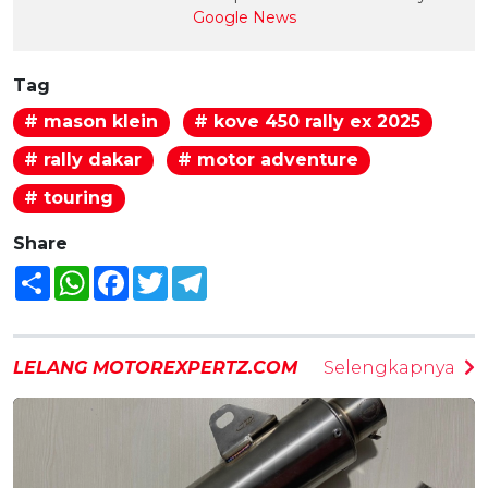
Google News
Tag
# mason klein
# kove 450 rally ex 2025
# rally dakar
# motor adventure
# touring
Share
Share
WhatsApp
Facebook
Twitter
Telegram
LELANG MOTOREXPERTZ.COM
Selengkapnya