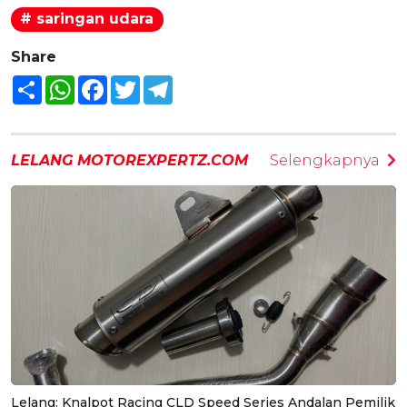
# saringan udara
Share
Share
WhatsApp
Facebook
Twitter
Telegram
LELANG MOTOREXPERTZ.COM
Selengkapnya
Lelang: Knalpot Racing CLD Speed Series Andalan Pemilik