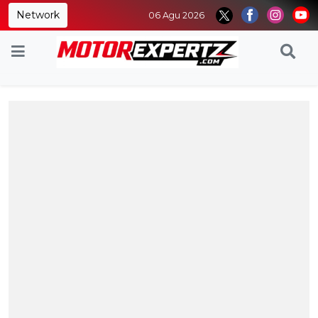
Network
06 Agu 2026