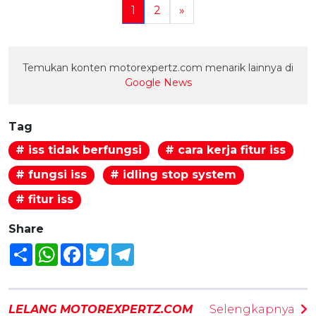
1
2
»
Temukan konten motorexpertz.com menarik lainnya di
Google News
Tag
# iss tidak berfungsi
# cara kerja fitur iss
# fungsi iss
# idling stop system
# fitur iss
Share
Share
WhatsApp
Facebook
Twitter
Telegram
LELANG MOTOREXPERTZ.COM
Selengkapnya