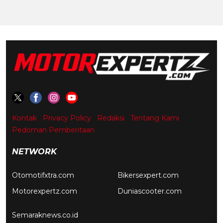
Kontak
Privacy Policy
Redaksi
Tentang Kami
Pedoman Pemberitaan
NETWORK
Otomotifxtra.com
Bikersexpert.com
Motorexpertz.com
Duniascooter.com
Semaraknews.co.id