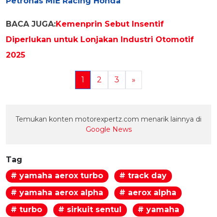
Petronas MIE Racing Honda
BACA JUGA:
Kemenprin Sebut Insentif
Diperlukan untuk Lonjakan Industri Otomotif
2025
1
2
3
»
Temukan konten motorexpertz.com menarik lainnya di
Google News
Tag
# yamaha aerox turbo
# track day
# yamaha aerox alpha
# aerox alpha
# turbo
# sirkuit sentul
# yamaha