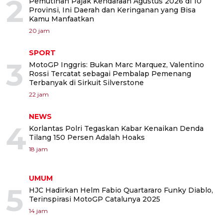
2
Pemutihan Pajak Kendaraan Agustus 2026 di 10
Provinsi, Ini Daerah dan Keringanan yang Bisa
Kamu Manfaatkan
20 jam
SPORT
3
MotoGP Inggris: Bukan Marc Marquez, Valentino
Rossi Tercatat sebagai Pembalap Pemenang
Terbanyak di Sirkuit Silverstone
22 jam
NEWS
4
Korlantas Polri Tegaskan Kabar Kenaikan Denda
Tilang 150 Persen Adalah Hoaks
18 jam
UMUM
5
HJC Hadirkan Helm Fabio Quartararo Funky Diablo,
Terinspirasi MotoGP Catalunya 2025
14 jam