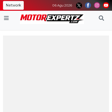
Network
06 Agu 2026