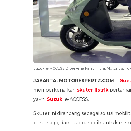
Suzuki e-ACCESS Diperkenalkan di India, Motor Listrik
JAKARTA, MOTOREXPERTZ.COM
--
Suz
memperkenalkan
skuter listrik
pertamany
yakni
Suzuki
e-ACCESS.
Skuter ini dirancang sebagai solusi mobil
bertenaga, dan fitur canggih untuk meme