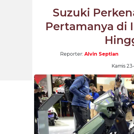
Suzuki Perkena
Pertamanya di 
Hing
Reporter:
Alvin Septian
Kamis 23