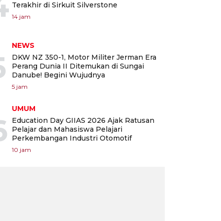
4
Terakhir di Sirkuit Silverstone
14 jam
NEWS
5
DKW NZ 350-1, Motor Militer Jerman Era
Perang Dunia II Ditemukan di Sungai
Danube! Begini Wujudnya
5 jam
UMUM
6
Education Day GIIAS 2026 Ajak Ratusan
Pelajar dan Mahasiswa Pelajari
Perkembangan Industri Otomotif
10 jam