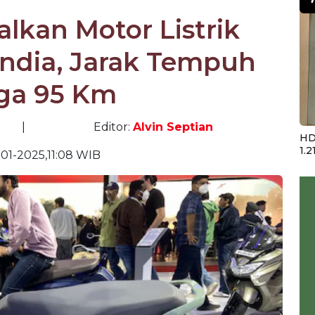
lkan Motor Listrik
India, Jarak Tempuh
ga 95 Km
|
Editor:
Alvin Septian
HD
1.2
-01-2025,11:08 WIB