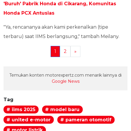
'Buruh' Pabrik Honda di Cikarang, Komunitas
Honda PCX Antusias
"Ya, rencananya akan kami perkenalkan (tipe
terbaru) saat IIMS berlangsung," tambah Meilany.
1
2
»
Temukan konten motorexpertz.com menarik lainnya di
Google News
Tag
# iims 2025
# model baru
# united e-motor
# pameran otomotif
# motor listrik