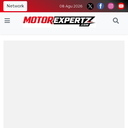
Network
08 Agu 2026