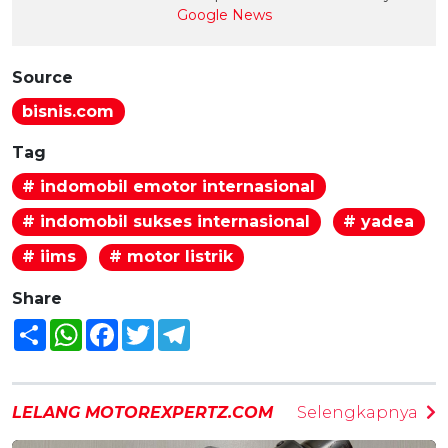
Google News
Source
bisnis.com
Tag
# indomobil emotor internasional
# indomobil sukses internasional
# yadea
# iims
# motor listrik
Share
Share
WhatsApp
Facebook
Twitter
Telegram
LELANG MOTOREXPERTZ.COM
Selengkapnya