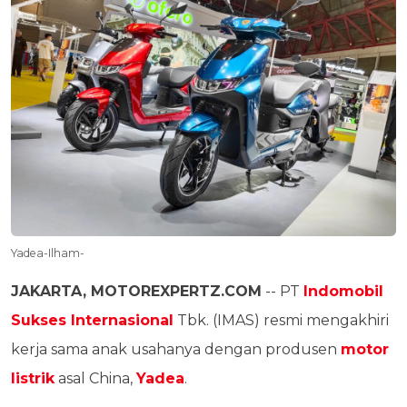
Yadea-Ilham-
JAKARTA, MOTOREXPERTZ.COM
-- PT
Indomobil
Sukses Internasional
Tbk. (IMAS) resmi mengakhiri
kerja sama anak usahanya dengan produsen
motor
listrik
asal China,
Yadea
.