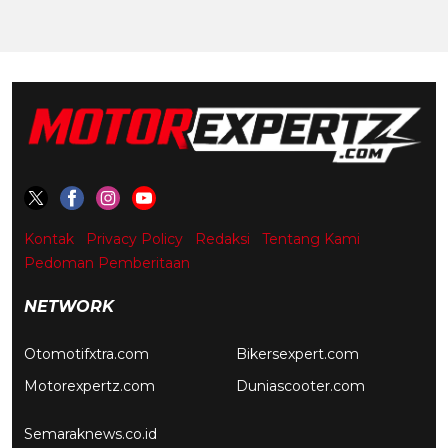
Kontak
Privacy Policy
Redaksi
Tentang Kami
Pedoman Pemberitaan
NETWORK
Otomotifxtra.com
Bikersexpert.com
Motorexpertz.com
Duniascooter.com
Semaraknews.co.id