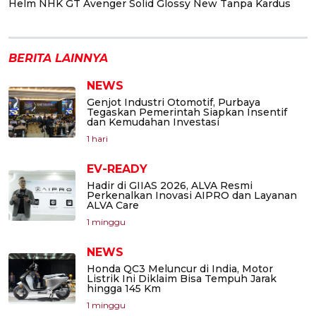
Helm NHK GT Avenger Solid Glossy New Tanpa Kardus
BERITA LAINNYA
NEWS
Genjot Industri Otomotif, Purbaya
Tegaskan Pemerintah Siapkan Insentif
dan Kemudahan Investasi
1 hari
EV-READY
Hadir di GIIAS 2026, ALVA Resmi
Perkenalkan Inovasi AIPRO dan Layanan
ALVA Care
1 minggu
NEWS
Honda QC3 Meluncur di India, Motor
Listrik Ini Diklaim Bisa Tempuh Jarak
hingga 145 Km
1 minggu