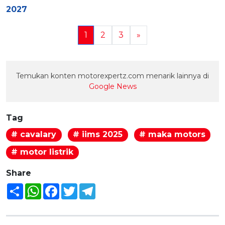
2027
1
2
3
»
Temukan konten motorexpertz.com menarik lainnya di
Google News
Tag
# cavalary
# iims 2025
# maka motors
# motor listrik
Share
Share
WhatsApp
Facebook
Twitter
Telegram