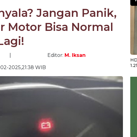
nyala? Jangan Panik,
r Motor Bisa Normal
Lagi!
|
Editor:
M. Iksan
HD
1.2
02-2025,21:38 WIB