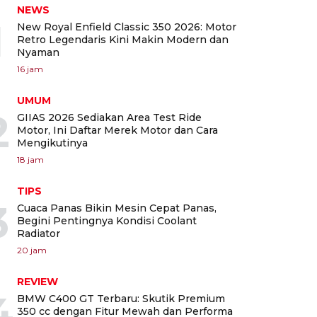
NEWS
1
New Royal Enfield Classic 350 2026: Motor
Retro Legendaris Kini Makin Modern dan
Nyaman
16 jam
UMUM
2
GIIAS 2026 Sediakan Area Test Ride
Motor, Ini Daftar Merek Motor dan Cara
Mengikutinya
18 jam
TIPS
3
Cuaca Panas Bikin Mesin Cepat Panas,
Begini Pentingnya Kondisi Coolant
Radiator
20 jam
REVIEW
4
BMW C400 GT Terbaru: Skutik Premium
350 cc dengan Fitur Mewah dan Performa