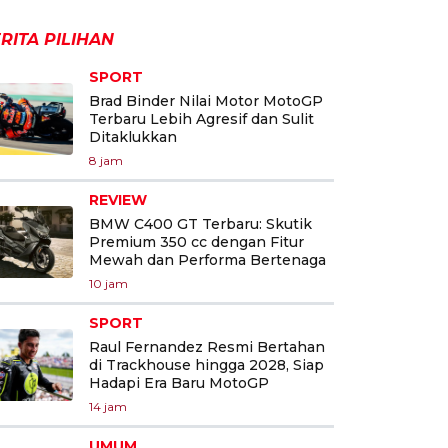
RITA PILIHAN
SPORT
Brad Binder Nilai Motor MotoGP
Terbaru Lebih Agresif dan Sulit
Ditaklukkan
8 jam
REVIEW
BMW C400 GT Terbaru: Skutik
Premium 350 cc dengan Fitur
Mewah dan Performa Bertenaga
10 jam
SPORT
Raul Fernandez Resmi Bertahan
di Trackhouse hingga 2028, Siap
Hadapi Era Baru MotoGP
14 jam
UMUM