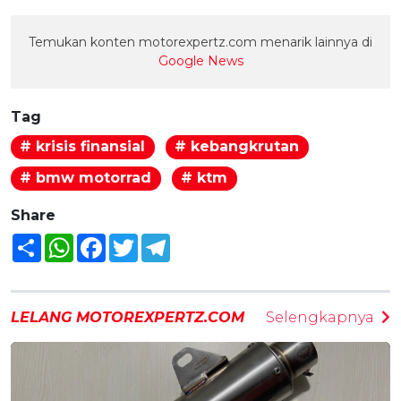
Temukan konten motorexpertz.com menarik lainnya di
Google News
Tag
# krisis finansial
# kebangkrutan
# bmw motorrad
# ktm
Share
Share
WhatsApp
Facebook
Twitter
Telegram
LELANG MOTOREXPERTZ.COM
Selengkapnya