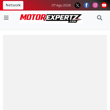
Network
07 Agu 2026