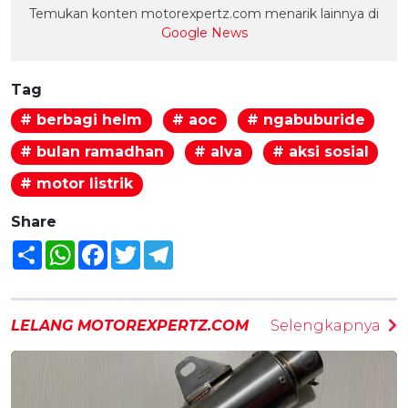
Temukan konten motorexpertz.com menarik lainnya di
Google News
Tag
# berbagi helm
# aoc
# ngabuburide
# bulan ramadhan
# alva
# aksi sosial
# motor listrik
Share
Share
WhatsApp
Facebook
Twitter
Telegram
LELANG MOTOREXPERTZ.COM
Selengkapnya