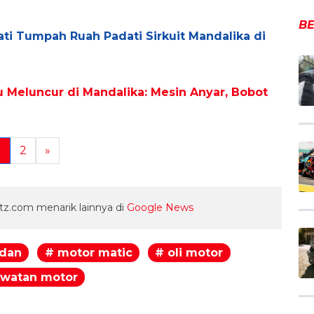
BE
ti Tumpah Ruah Padati Sirkuit Mandalika di
u Meluncur di Mandalika: Mesin Anyar, Bobot
1
2
»
z.com menarik lainnya di
Google News
rdan
# motor matic
# oli motor
awatan motor
egram