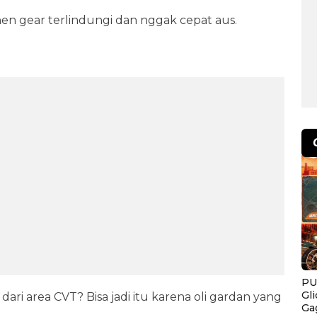
en gear terlindungi dan nggak cepat aus.
PU
Gl
ari area CVT? Bisa jadi itu karena oli gardan yang
Ga