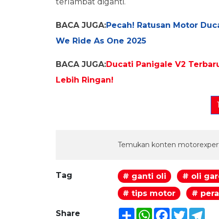
terlambat diganti.
BACA JUGA:
Pecah! Ratusan Motor Duca
We Ride As One 2025
BACA JUGA:
Ducati Panigale V2 Terbar
Lebih Ringan!
Temukan konten motorexpert
Tag
# ganti oli
# oli ga
# tips motor
# per
Share
WhatsApp
Facebook
Twitter
Tel
Share