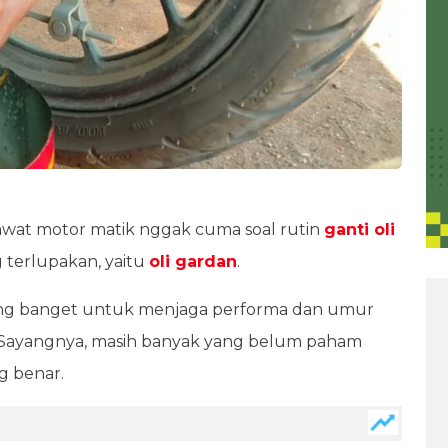
awat motor matik nggak cuma soal rutin
ganti oli
g terlupakan, yaitu
oli gardan
.
nting banget untuk menjaga performa dan umur
. Sayangnya, masih banyak yang belum paham
g benar.