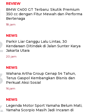
REVIEW
1
BMW C400 GT Terbaru: Skutik Premium
350 cc dengan Fitur Mewah dan Performa
Bertenaga
18 jam
NEWS
2
Parkir Liar Ganggu Lalu Lintas, 30
Kendaraan Ditindak di Jalan Sunter Karya
Jakarta Utara
20 jam
NEWS
3
Wahana Artha Group Genap 54 Tahun,
Terus Gaspol Kembangkan Bisnis dan
Perkuat Aksi Sosial
16 jam
NEWS
4
Legenda Motor Sport Yamaha Belum Mati,
Yamaha Scorpio Masih Jadi Incaran di