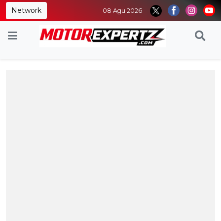
Network
08 Agu 2026