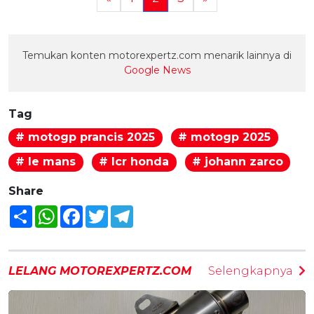
Temukan konten motorexpertz.com menarik lainnya di
Google News
Tag
# motogp prancis 2025
# motogp 2025
# le mans
# lcr honda
# johann zarco
Share
Share
WhatsApp
Facebook
Twitter
Telegram
LELANG MOTOREXPERTZ.COM
Selengkapnya