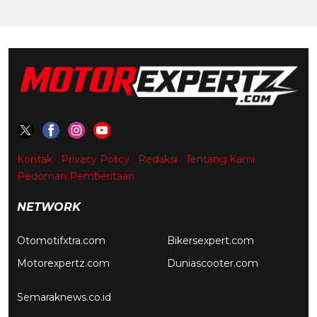
Kontak
Privacy Policy
Redaksi
Tentang Kami
Pedoman Pemberitaan
NETWORK
Otomotifxtra.com
Bikersexpert.com
Motorexpertz.com
Duniascooter.com
Semaraknews.co.id