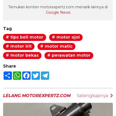
Temukan konten motorexpertz.com menarik lainnya di
Google News
Tag
# tips beli motor
# motor ojol
# motor irit
# motor matic
# motor bekas
# perawatan motor
Share
Share
WhatsApp
Facebook
Twitter
Telegram
LELANG MOTOREXPERTZ.COM
Selengkapnya