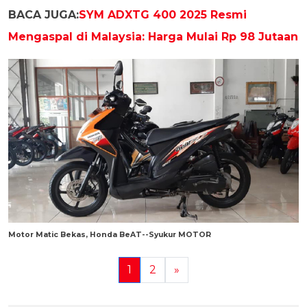
BACA JUGA:
SYM ADXTG 400 2025 Resmi
Mengaspal di Malaysia: Harga Mulai Rp 98 Jutaan
Motor Matic Bekas, Honda BeAT--Syukur MOTOR
1
2
»