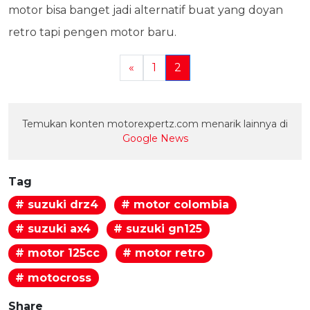
motor bisa banget jadi alternatif buat yang doyan
retro tapi pengen motor baru.
«
1
2
Temukan konten motorexpertz.com menarik lainnya di
Google News
Tag
# suzuki drz4
# motor colombia
# suzuki ax4
# suzuki gn125
# motor 125cc
# motor retro
# motocross
Share