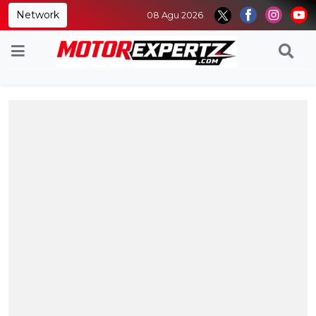
Network
08 Agu 2026