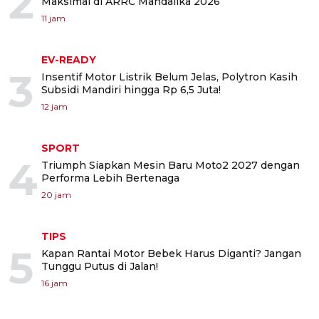
2
Maksimal di ARRC Mandalika 2026
11 jam
EV-READY
3
Insentif Motor Listrik Belum Jelas, Polytron Kasih
Subsidi Mandiri hingga Rp 6,5 Juta!
12 jam
SPORT
4
Triumph Siapkan Mesin Baru Moto2 2027 dengan
Performa Lebih Bertenaga
20 jam
TIPS
5
Kapan Rantai Motor Bebek Harus Diganti? Jangan
Tunggu Putus di Jalan!
16 jam