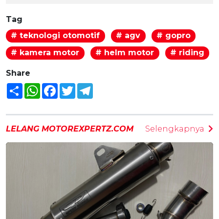
Tag
# teknologi otomotif
# agv
# gopro
# kamera motor
# helm motor
# riding
Share
Share
WhatsApp
Facebook
Twitter
Telegram
LELANG MOTOREXPERTZ.COM
Selengkapnya