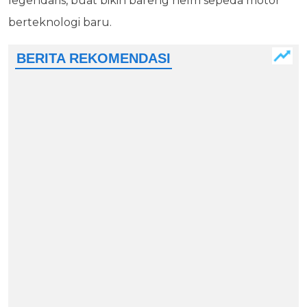
legendaris, buat bikin bareng helm sepeda motor
berteknologi baru.