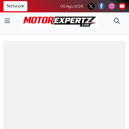
Network
06 Agu 2026