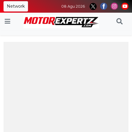
Network
08 Agu 2026