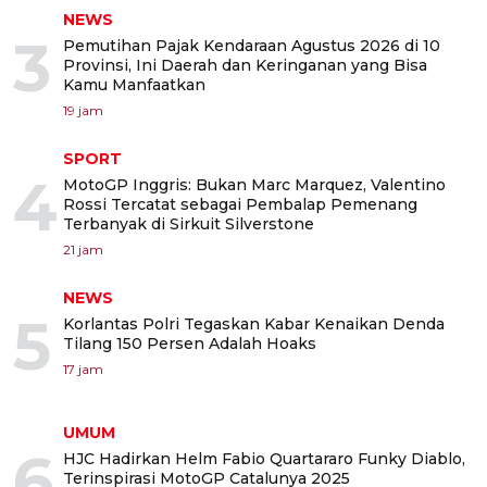
NEWS
3
Pemutihan Pajak Kendaraan Agustus 2026 di 10
Provinsi, Ini Daerah dan Keringanan yang Bisa
Kamu Manfaatkan
19 jam
SPORT
4
MotoGP Inggris: Bukan Marc Marquez, Valentino
Rossi Tercatat sebagai Pembalap Pemenang
Terbanyak di Sirkuit Silverstone
21 jam
NEWS
5
Korlantas Polri Tegaskan Kabar Kenaikan Denda
Tilang 150 Persen Adalah Hoaks
17 jam
UMUM
6
HJC Hadirkan Helm Fabio Quartararo Funky Diablo,
Terinspirasi MotoGP Catalunya 2025