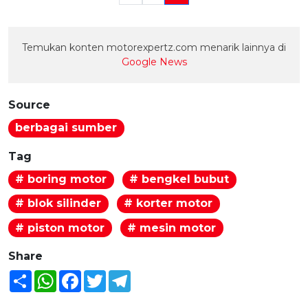
Temukan konten motorexpertz.com menarik lainnya di
Google News
Source
berbagai sumber
Tag
# boring motor
# bengkel bubut
# blok silinder
# korter motor
# piston motor
# mesin motor
Share
Share
WhatsApp
Facebook
Twitter
Telegram