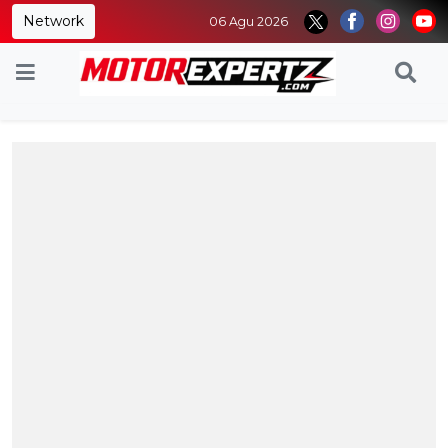
Network
06 Agu 2026