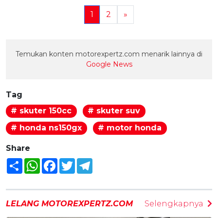
1
2
»
Temukan konten motorexpertz.com menarik lainnya di
Google News
Tag
# skuter 150cc
# skuter suv
# honda ns150gx
# motor honda
Share
Share
WhatsApp
Facebook
Twitter
Telegram
LELANG MOTOREXPERTZ.COM
Selengkapnya