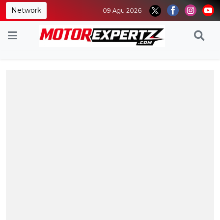
Network
09 Agu 2026