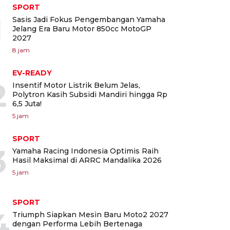
SPORT
1
Sasis Jadi Fokus Pengembangan Yamaha
Jelang Era Baru Motor 850cc MotoGP
2027
8 jam
EV-READY
2
Insentif Motor Listrik Belum Jelas,
Polytron Kasih Subsidi Mandiri hingga Rp
6,5 Juta!
5 jam
SPORT
3
Yamaha Racing Indonesia Optimis Raih
Hasil Maksimal di ARRC Mandalika 2026
5 jam
SPORT
4
Triumph Siapkan Mesin Baru Moto2 2027
dengan Performa Lebih Bertenaga