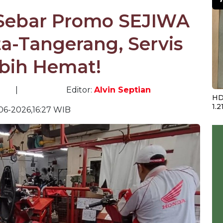
Sebar Promo SEJIWA
a-Tangerang, Servis
ebih Hemat!
|
Editor:
Alvin Septian
HD
1.2
06-2026,16:27 WIB