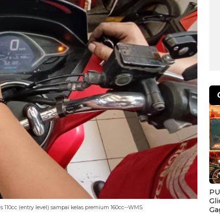
PU
Gl
as 110cc (entry level) sampai kelas premium 160cc--WMS
Ga