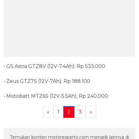
• GS Astra GTZ8V (12V-7.4Ah): Rp 533.000
• Zeus GTZ7S (12V-7Ah): Rp 188.100
• Motobatt MTZ6S (12V-5.5Ah): Rp 240.000
«
1
2
3
»
Temukan konten motorexpertz.com menarik lainnya di