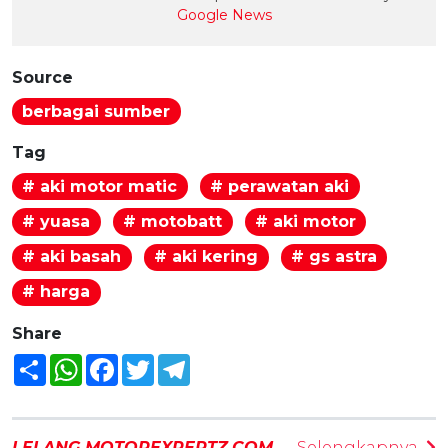
Google News
Source
berbagai sumber
Tag
# aki motor matic
# perawatan aki
# yuasa
# motobatt
# aki motor
# aki basah
# aki kering
# gs astra
# harga
Share
Share
WhatsApp
Facebook
Twitter
Telegram
LELANG MOTOREXPERTZ.COM
Selengkapnya