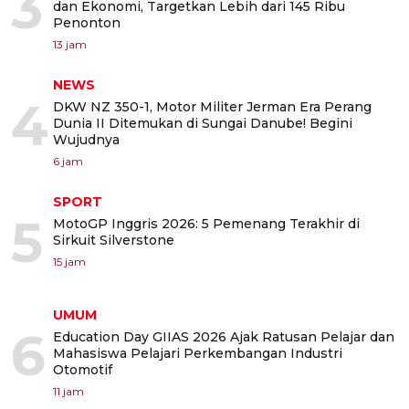
3
dan Ekonomi, Targetkan Lebih dari 145 Ribu
Penonton
13 jam
NEWS
4
DKW NZ 350-1, Motor Militer Jerman Era Perang
Dunia II Ditemukan di Sungai Danube! Begini
Wujudnya
6 jam
SPORT
5
MotoGP Inggris 2026: 5 Pemenang Terakhir di
Sirkuit Silverstone
15 jam
UMUM
6
Education Day GIIAS 2026 Ajak Ratusan Pelajar dan
Mahasiswa Pelajari Perkembangan Industri
Otomotif
11 jam