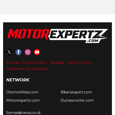
Kontak
Privacy Policy
Redaksi
Tentang Kami
Pedoman Pemberitaan
NETWORK
Otomotifxtra.com
Bikersexpert.com
Motorexpertz.com
Duniascooter.com
Semaraknews.co.id