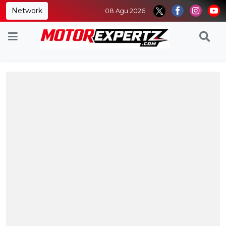
Network
08 Agu 2026