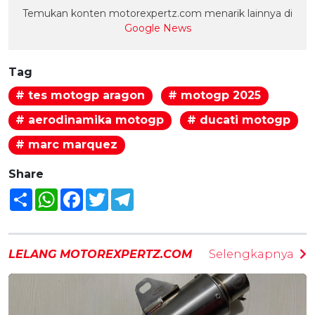
Temukan konten motorexpertz.com menarik lainnya di
Google News
Tag
# tes motogp aragon
# motogp 2025
# aerodinamika motogp
# ducati motogp
# marc marquez
Share
Share
WhatsApp
Facebook
Twitter
Telegram
LELANG MOTOREXPERTZ.COM
Selengkapnya