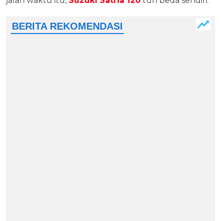
jalan waktu itu,
Suzuki Satria 120
tuh beda sendiri.