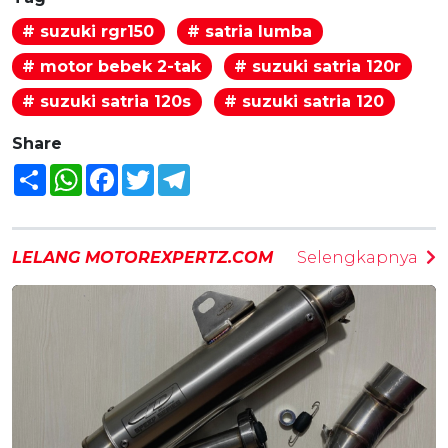
# suzuki rgr150
# satria lumba
# motor bebek 2-tak
# suzuki satria 120r
# suzuki satria 120s
# suzuki satria 120
Share
Share
WhatsApp
Facebook
Twitter
Telegram
LELANG MOTOREXPERTZ.COM
Selengkapnya