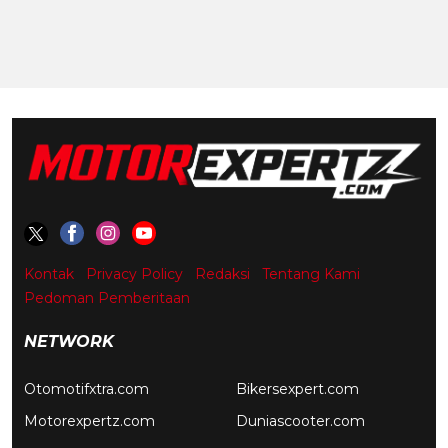
Kontak
Privacy Policy
Redaksi
Tentang Kami
Pedoman Pemberitaan
NETWORK
Otomotifxtra.com
Bikersexpert.com
Motorexpertz.com
Duniascooter.com