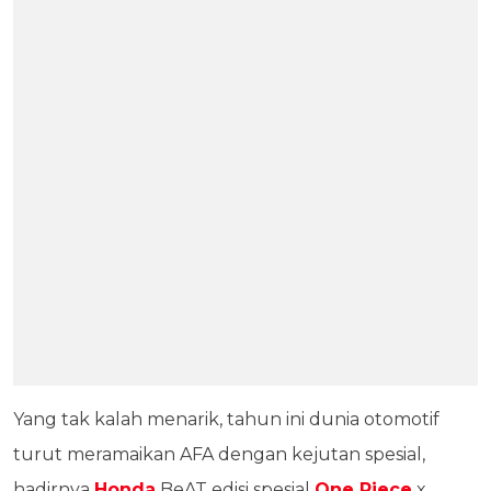
Yang tak kalah menarik, tahun ini dunia otomotif
turut meramaikan AFA dengan kejutan spesial,
hadirnya
Honda
BeAT edisi spesial
One Piece
x