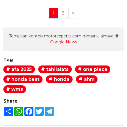
1
2
»
Temukan konten motorexpertz.com menarik lainnya di
Google News
Tag
# afa 2025
# tahilalats
# one piece
# honda beat
# honda
# ahm
# wms
Share
Share
WhatsApp
Facebook
Twitter
Telegram