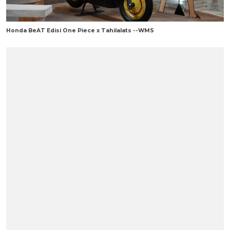
Honda BeAT Edisi One Piece x Tahilalats --WMS