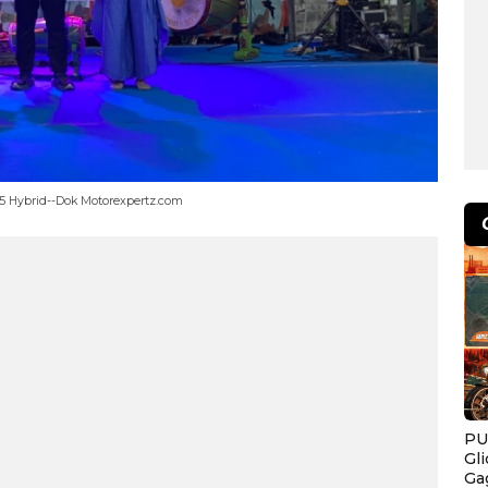
25 Hybrid--Dok Motorexpertz.com
PU
Gl
Ga