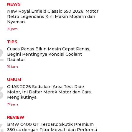
NEWS
1
New Royal Enfield Classic 350 2026: Motor
Retro Legendaris Kini Makin Modern dan
Nyaman
15 jam
TIPS
2
Cuaca Panas Bikin Mesin Cepat Panas,
Begini Pentingnya Kondisi Coolant
Radiator
19 jam
UMUM
3
GIIAS 2026 Sediakan Area Test Ride
Motor, Ini Daftar Merek Motor dan Cara
Mengikutinya
17 jam
REVIEW
4
BMW C400 GT Terbaru: Skutik Premium
350 cc dengan Fitur Mewah dan Performa