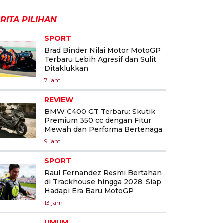
RITA PILIHAN
SPORT
Brad Binder Nilai Motor MotoGP
Terbaru Lebih Agresif dan Sulit
Ditaklukkan
7 jam
REVIEW
BMW C400 GT Terbaru: Skutik
Premium 350 cc dengan Fitur
Mewah dan Performa Bertenaga
9 jam
SPORT
Raul Fernandez Resmi Bertahan
di Trackhouse hingga 2028, Siap
Hadapi Era Baru MotoGP
13 jam
UMUM