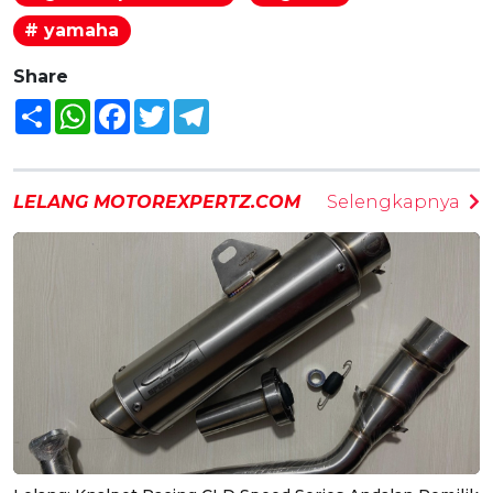
# yamaha
Share
Share
WhatsApp
Facebook
Twitter
Telegram
LELANG MOTOREXPERTZ.COM
Selengkapnya