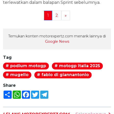
terlewatkan dalam balapan Sprint sebelumnya.
1
2
»
Temukan konten motorexpertz.com menarik lainnya di
Google News
Tag
# podium motogp
# motogp italia 2025
# mugello
# fabio di giannantonio
Share
Share
WhatsApp
Facebook
Twitter
Telegram