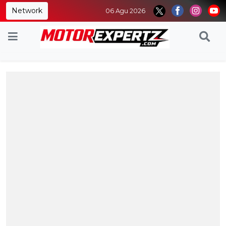
Network
06 Agu 2026