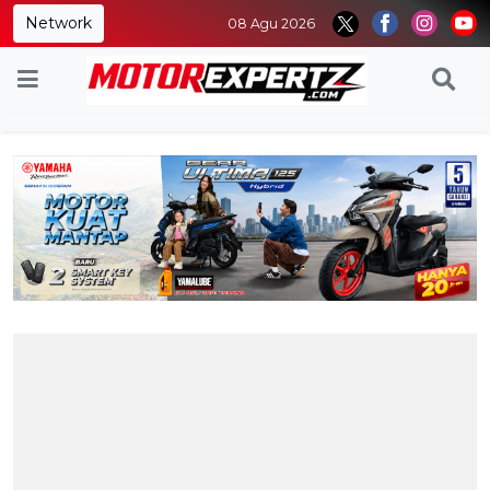
Network
08 Agu 2026